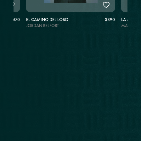
$670
EL CAMINO DEL LOBO
$890
LA MARCA
JORDAN BELFORT
MARTHA 