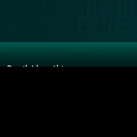
LIBRERÍA
RECOMENDADOS
NUESTRA
WEB
Recibí las
últimas
novedades
SUSCRIBIRME