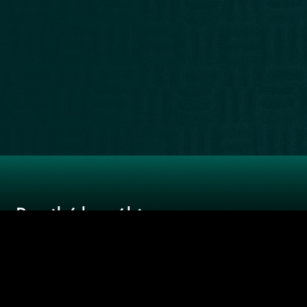
LIBRERÍA
RECOMENDADOS
NUESTRA
WEB
Recibí las
últimas
novedades
SUSCRIBIRME