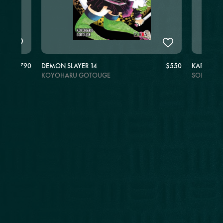
$790
DEMON SLAYER 14
$550
KARE KAN
KOYOHARU GOTOUGE
SOPHIA 