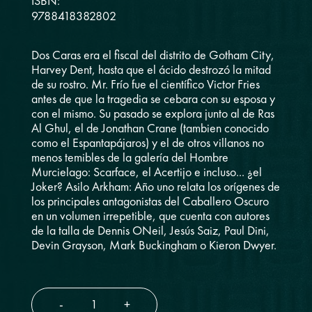
ISBN:
9788418382802
Dos Caras era el fiscal del distrito de Gotham City,
Harvey Dent, hasta que el ácido destrozó la mitad
de su rostro. Mr. Frío fue el científico Victor Fries
antes de que la tragedia se cebara con su esposa y
con el mismo. Su pasado se explora junto al de Ras
Al Ghul, el de Jonathan Crane (tambien conocido
como el Espantapájaros) y el de otros villanos no
menos temibles de la galería del Hombre
Murcielago: Scarface, el Acertijo e incluso... ¿el
Joker? Asilo Arkham: Año uno relata los orígenes de
los principales antagonistas del Caballero Oscuro
en un volumen irrepetible, que cuenta con autores
de la talla de Dennis ONeil, Jesús Saiz, Paul Dini,
Devin Grayson, Mark Buckingham o Kieron Dwyer.
-
+