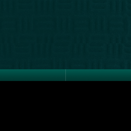
Joel Rosenberg / Ricardo 
notoquen@gmail.com
- 241
De lunes a viernes de 8 a 
Dirección comercial: Kare
Consultas sobre libros:
cons