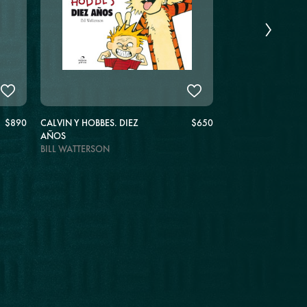
$890
CALVIN Y HOBBES. DIEZ
$650
CALVIN Y HOBBES 
AÑOS
BABEA BAJO LA C
BILL WATTERSON
BILL WATTERSON