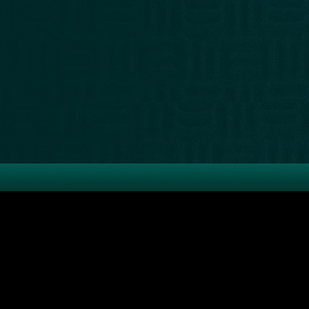
Recibí las
novedades
últimas