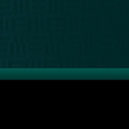
"Sueco" Leiva/
Darwin Desbocatti
8 0151 -
Pablo de María 1015
12,
por
DelSol y El Espectador
n Jawetz
(
karen@magnolio.uy
)
ultasntn@gmail.com