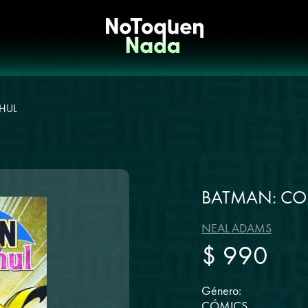
GHUL
BATMAN: CON
NEAL ADAMS
$ 990
Género:
CÓMICS