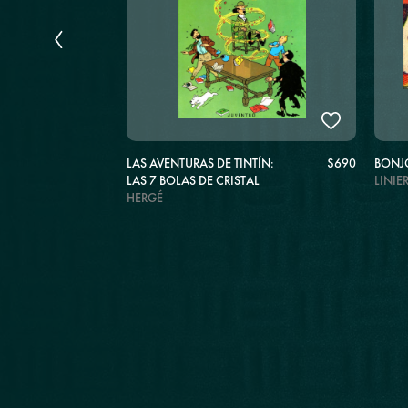
$1.050
LAS AVENTURAS DE TINTÍN:
$690
BONJ
TECTI
LAS 7 BOLAS DE CRISTAL
LINIE
HERGÉ