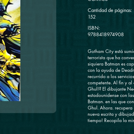
Cantidad de páginas:
152
ISBN:
9788418974908
Gotham City está sumi
terrorista que ha conve
siquiera Batman es ca
con la ayuda de Deadma
recurrido a los servic
competente. Al fin y al
Ghul!? El dibujante N
estadounidense con la
Batman. en las que con
Ghul. Ahora. recupera 
nueva escrita y dibuja
tiempo! Recopila la min