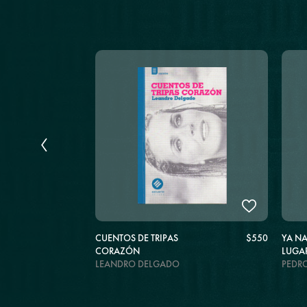
E
$590
CUENTOS DE TRIPAS
$550
YA NA
CORAZÓN
LUGA
LEANDRO DELGADO
PEDR