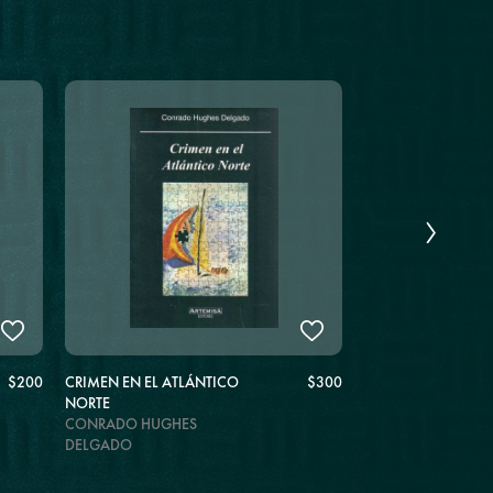
$200
CRIMEN EN EL ATLÁNTICO
$300
ACCIDENTES DOMÉ
NORTE
MILTON FORNARO
CONRADO HUGHES
DELGADO