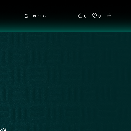
0
0
AYA