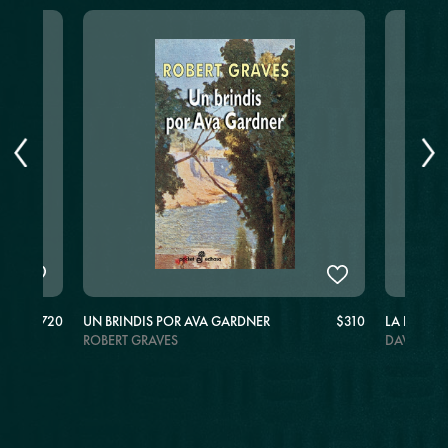
$720
UN BRINDIS POR AVA GARDNER
$310
LA ESCOB
ROBERT GRAVES
DAVID F