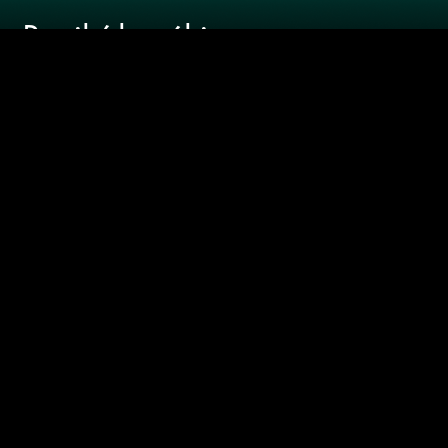
WEB
Recibí las
últimas
novedades
SUSCRIBIRME
Joel Rosenberg / Ricardo "Sueco" Leiva/
Darwin Desbocatti
notoquen@gmail.com
- 2418 0151 -
Pablo de María 1015
De lunes a viernes de 8 a 12,
por
DelSol y El Espectador