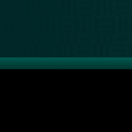
Recibí las
novedades
últimas