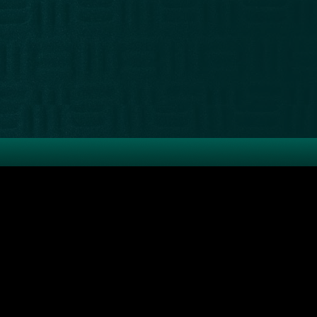
"Sueco" Leiva/
Darwin Desbocatti
8 0151 -
Pablo de María 1015
12,
por
DelSol y El Espectador
n Jawetz
(
karen@magnolio.uy
)
ultasntn@gmail.com