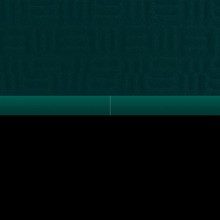
Joel Rosenberg / Ricardo 
notoquen@gmail.com
- 241
De lunes a viernes de 8 a 
Dirección comercial: Kare
Consultas sobre libros:
cons
SUSCRIBIRME