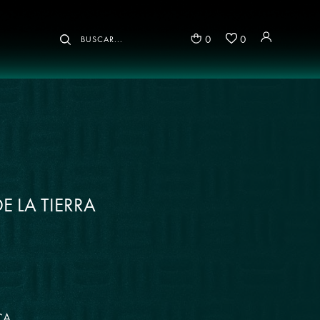
0
0
DE LA TIERRA
CA