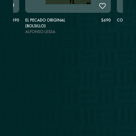
$1.390
EL PECADO ORIGINAL
$690
COLONIA
(BOLSILLO)
ALFONSO LESSA