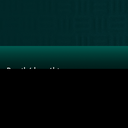
LIBRERÍA
RECOMENDADOS
NUESTRA
WEB
Recibí las
últimas
novedades
SUSCRIBIRME