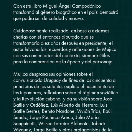
Con este libro Miguel Ángel Campodónico
transformó al género biográfico en el país: demostró
que podía ser de calidad y masivo.
Cuidadosamente realizado, en base a extensas
charlas con el entonces diputado que se
transformaría diez años después en presidente, el
autor hilvana los recuerdos y reflexiones de Mujica
con sus comentarios del contexto, siempre útiles
para la comprensión de la época y del personaje.
Mujica desgrana sus opiniones sobre el
convulsionado Uruguay de fines de los cincuenta a
principios de los setenta, explica el nacimiento de
los tupamaros, reflexiona sobre el régimen soviético
y la Revolución cubana, y da su visión sobre José
Batlle y Ordóñez, Luis Alberto de Herrera, Luis
Batlle Berres, Benito Nardone, Vivián Trías, Raúl
Sendic, Jorge Pacheco Areco, Julio María
Sanguinetti, Wilson Ferreira Aldunate, Tabaré
Vázquez, Jorge Batlle y otros protagonistas de la