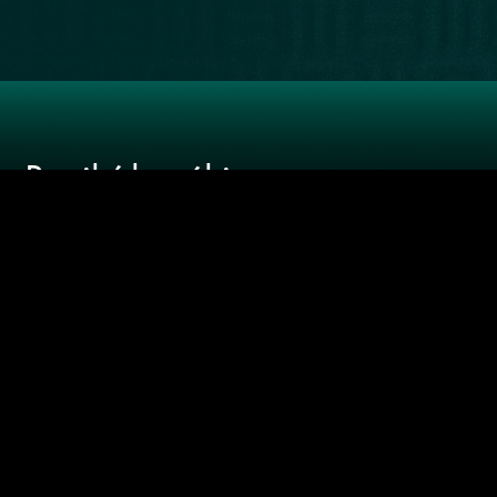
LIBRERÍA
RECOMENDADOS
NUESTRA
WEB
Recibí las
últimas
novedades
SUSCRIBIRME
Joel Rosenberg / Ricardo "Sueco" Leiva/
Darwin Desbocatti