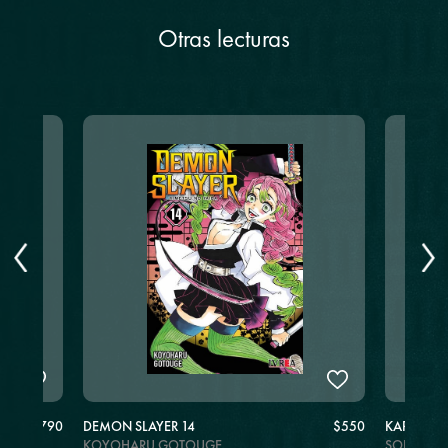
Otras lecturas
$790
DEMON SLAYER 14
$550
KARE KAN
KOYOHARU GOTOUGE
SOPHIA 