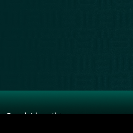
LIBRERÍA
RECOMENDADOS
NUESTRA
WEB
Recibí las
últimas
novedades