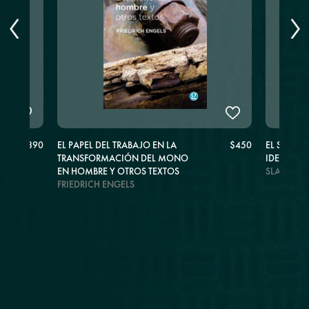
$890
EL PAPEL DEL TRABAJO EN LA
$450
EL SUBLIM
TRANSFORMACIÓN DEL MONO
IDEOLOG
EN HOMBRE Y OTROS TEXTOS
SLAVOJ Z
FRIEDRICH ENGELS