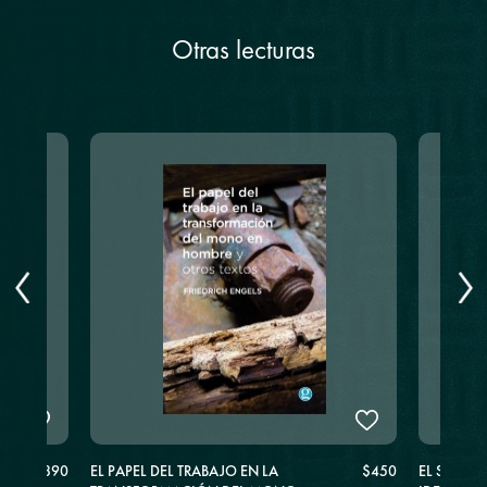
Otras lecturas
$890
EL PAPEL DEL TRABAJO EN LA
$450
EL SUBLIM