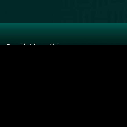
LIBRERÍA
RECOMENDADOS
NUESTRA
WEB
Recibí las
últimas
novedades
SUSCRIBIRME
Joel Rosenberg / Ricardo "Sueco" Leiva/
Darwin Desbocatti