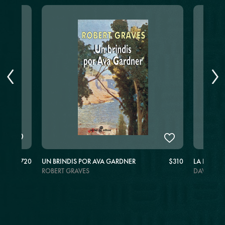
$720
UN BRINDIS POR AVA GARDNER
$310
LA ESCOB
ROBERT GRAVES
DAVID F