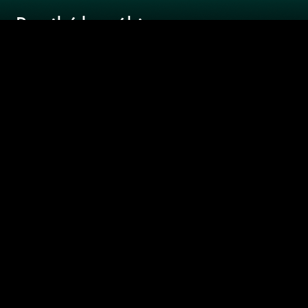
WEB
Recibí las
últimas
novedades
SUSCRIBIRME
Joel Rosenberg / Ricardo "Sueco" Leiva/
Darwin Desbocatti
notoquen@gmail.com
- 2418 0151 -
Pablo de María 1015
De lunes a viernes de 8 a 12,
por
DelSol y El Espectador