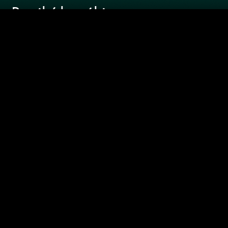
Recibí las
últimas
novedades
SUSCRIBIRME
Joel Rosenberg / Ricardo "Sueco" Leiva/
Darwin Desbocatti
notoquen@gmail.com
- 2418 0151 -
Pablo de María 1015
De lunes a viernes de 8 a 12,
por
DelSol y El Espectador