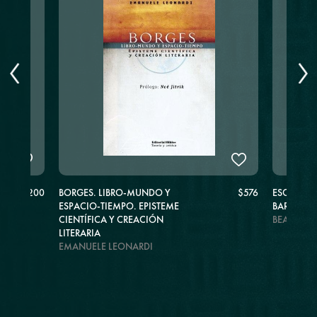
$1.200
BORGES. LIBRO-MUNDO Y
$576
ESCRITOS
ESPACIO-TIEMPO. EPISTEME
BARTHES
CIENTÍFICA Y CREACIÓN
BEATRIZ 
LITERARIA
EMANUELE LEONARDI