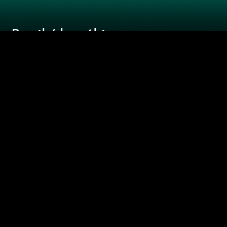
NUESTRA
WEB
Recibí las
últimas
novedades
SUSCRIBIRME
Joel Rosenberg / Ricardo "Sueco" Leiva/
Darwin Desbocatti
notoquen@gmail.com
- 2418 0151 -
Pablo de María 1015
De lunes a viernes de 8 a 12,