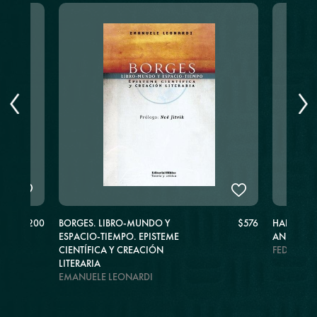
$1.200
BORGES. LIBRO-MUNDO Y
$576
HAROLDO 
ESPACIO-TIEMPO. EPISTEME
ANDAR
CIENTÍFICA Y CREACIÓN
FEDERIC
LITERARIA
EMANUELE LEONARDI