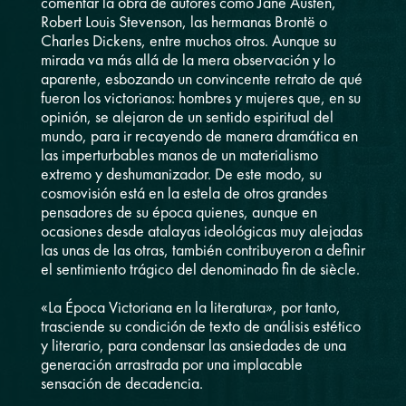
comentar la obra de autores como Jane Austen,
Robert Louis Stevenson, las hermanas Brontë o
Charles Dickens, entre muchos otros. Aunque su
mirada va más allá de la mera observación y lo
aparente, esbozando un convincente retrato de qué
fueron los victorianos: hombres y mujeres que, en su
opinión, se alejaron de un sentido espiritual del
mundo, para ir recayendo de manera dramática en
las imperturbables manos de un materialismo
extremo y deshumanizador. De este modo, su
cosmovisión está en la estela de otros grandes
pensadores de su época quienes, aunque en
ocasiones desde atalayas ideológicas muy alejadas
las unas de las otras, también contribuyeron a definir
el sentimiento trágico del denominado fin de siècle.
«La Época Victoriana en la literatura», por tanto,
trasciende su condición de texto de análisis estético
y literario, para condensar las ansiedades de una
generación arrastrada por una implacable
sensación de decadencia.