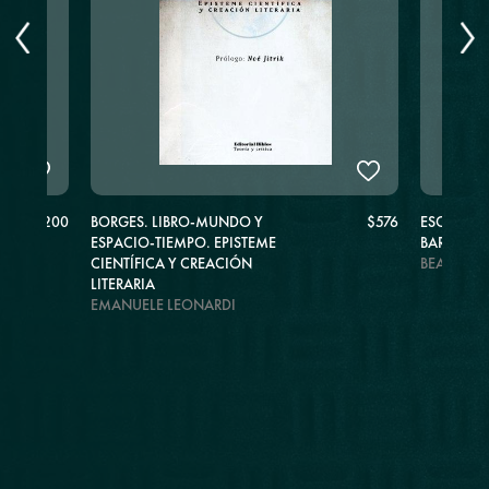
$1.200
BORGES. LIBRO-MUNDO Y
$576
ESCRITOS
ESPACIO-TIEMPO. EPISTEME
BARTHES
CIENTÍFICA Y CREACIÓN
BEATRIZ 
LITERARIA
EMANUELE LEONARDI