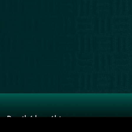
LIBRERÍA
RECOMENDADOS
NUESTRA
WEB
Recibí las
últimas
novedades