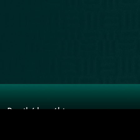
LIBRERÍA
RECOMENDADOS
NUESTRA
WEB
Recibí las
últimas
novedades