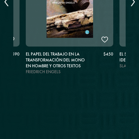
$590
EL PAPEL DEL TRABAJO EN LA
$450
EL SUBLIM
TRANSFORMACIÓN DEL MONO
IDEOLOG
EN HOMBRE Y OTROS TEXTOS
SLAVOJ Z
FRIEDRICH ENGELS