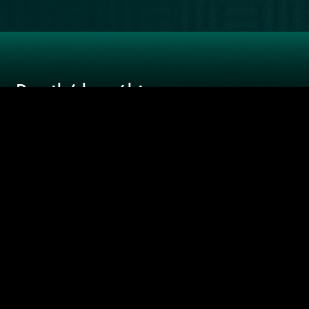
RECOMENDADOS
NUESTRA
WEB
Recibí las
últimas
novedades
SUSCRIBIRME
Joel Rosenberg / Ricardo "Sueco" Leiva/
Darwin Desbocatti
notoquen@gmail.com
- 2418 0151 -