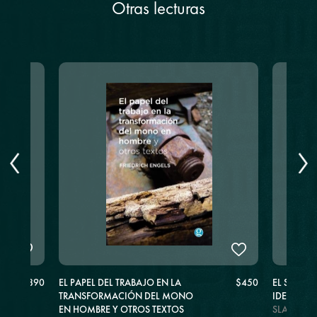
Otras lecturas
$890
EL PAPEL DEL TRABAJO EN LA
$450
EL SUBLIM
TRANSFORMACIÓN DEL MONO
IDEOLOG
EN HOMBRE Y OTROS TEXTOS
SLAVOJ Z